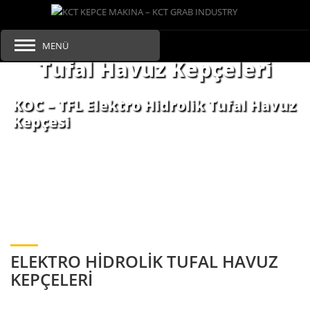
MENÜ
Tufal Havuz Kepçeleri
KOC – TFL Elektro Hidrolik Tufal Havuz
Kepçesi
ELEKTRO HIDROLIK TUFAL HAVUZ
KEPÇELERI