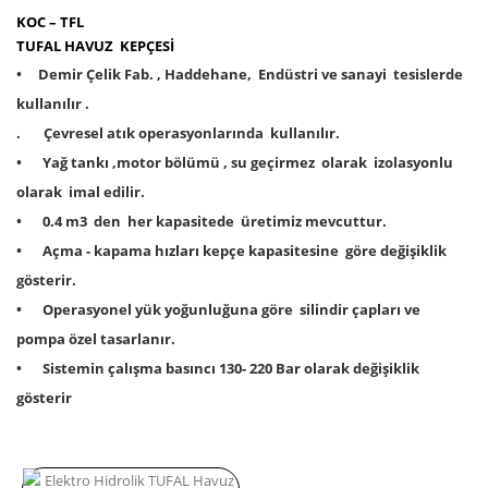
KOC – TFL
TUFAL HAVUZ KEPÇESİ
• Demir Çelik Fab. , Haddehane, Endüstri ve sanayi tesislerde
kullanılır .
. Çevresel atık operasyonlarında kullanılır.
•
Yağ tankı ,motor bölümü , su geçirmez olarak izolasyonlu
olarak imal edilir.
•
0.4 m3 den her kapasitede üretimiz mevcuttur.
•
Açma - kapama hızları kepçe kapasitesine göre değişiklik
gösterir.
•
Operasyonel yük yoğunluğuna göre silindir çapları ve
pompa özel tasarlanır.
•
Sistemin çalışma basıncı 130- 220 Bar olarak değişiklik
gösterir